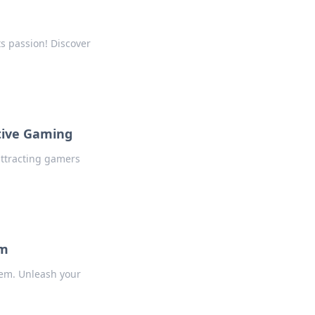
ts passion! Discover
tive Gaming
ttracting gamers
em
hem. Unleash your