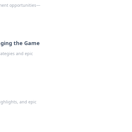
tment opportunities—
nging the Game
rategies and epic
ighlights, and epic