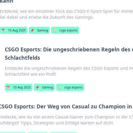
kann
Entdecke, wie ein einzelner Klick das CSGO-E-Sport-Spiel für imm
Sei dabei und erlebe die Zukunft des Gamings.
📅
10 Aug 2025
📌
Gaming
🏷️
csgo esports
CSGO Esports: Die ungeschriebenen Regeln des 
Schlachtfelds
Entdecke die ungeschriebenen Regeln des CSGO Esports und mei
Schlachtfeld wie ein Profi!
📅
10 Aug 2025
📌
Gaming
🏷️
csgo esports
CSGO Esports: Der Weg von Casual zu Champion in 
Entdecke, wie du von einem Casual-Gamer zum Champion in der C
aufsteigst! Tipps, Strategien und Erfolge warten auf dich!