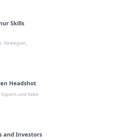
ur Skills
. Strategien,
kten Headshot
O Esports und hebe
s and Investors