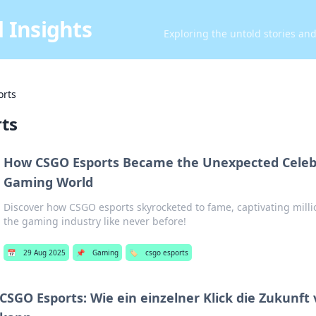
 Insights
Exploring the untold stories an
orts
rts
How CSGO Esports Became the Unexpected Celebr
Gaming World
Discover how CSGO esports skyrocketed to fame, captivating mill
the gaming industry like never before!
📅
29 Aug 2025
📌
Gaming
🏷️
csgo esports
CSGO Esports: Wie ein einzelner Klick die Zukunft