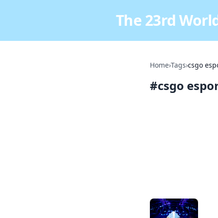
The 23rd World
Home
›
Tags
›
csgo esp
#
csgo espo