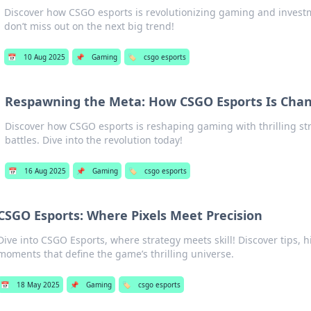
Discover how CSGO esports is revolutionizing gaming and inves
don’t miss out on the next big trend!
📅
10 Aug 2025
📌
Gaming
🏷️
csgo esports
Respawning the Meta: How CSGO Esports Is Cha
Discover how CSGO esports is reshaping gaming with thrilling st
battles. Dive into the revolution today!
📅
16 Aug 2025
📌
Gaming
🏷️
csgo esports
CSGO Esports: Where Pixels Meet Precision
Dive into CSGO Esports, where strategy meets skill! Discover tips, h
moments that define the game’s thrilling universe.
📅
18 May 2025
📌
Gaming
🏷️
csgo esports