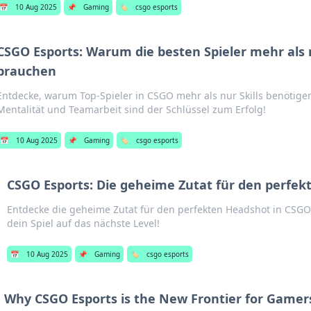
📅
10 Aug 2025
📌
Gaming
🏷️
csgo esports
CSGO Esports: Warum die besten Spieler mehr als n
brauchen
Entdecke, warum Top-Spieler in CSGO mehr als nur Skills benötigen
Mentalität und Teamarbeit sind der Schlüssel zum Erfolg!
📅
10 Aug 2025
📌
Gaming
🏷️
csgo esports
CSGO Esports: Die geheime Zutat für den perfe
Entdecke die geheime Zutat für den perfekten Headshot in CSG
dein Spiel auf das nächste Level!
📅
10 Aug 2025
📌
Gaming
🏷️
csgo esports
Why CSGO Esports is the New Frontier for Gamer