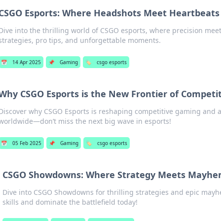
CSGO Esports: Where Headshots Meet Heartbeats
Dive into the thrilling world of CSGO esports, where precision mee
strategies, pro tips, and unforgettable moments.
📅
14 Apr 2025
📌
Gaming
🏷️
csgo esports
Why CSGO Esports is the New Frontier of Competi
Discover why CSGO Esports is reshaping competitive gaming and a
worldwide—don’t miss the next big wave in esports!
📅
05 Feb 2025
📌
Gaming
🏷️
csgo esports
CSGO Showdowns: Where Strategy Meets Mayh
Dive into CSGO Showdowns for thrilling strategies and epic may
skills and dominate the battlefield today!