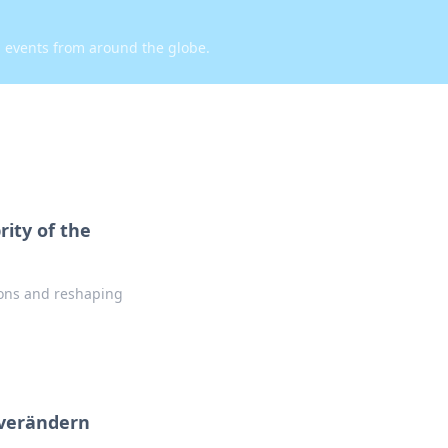
d events from around the globe.
ity of the
ions and reshaping
 verändern