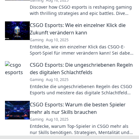
Gaming
Aug 16, 2025
Discover how CSGO esports is reshaping gaming
with thrilling strategies and epic battles. Dive
into the revolution today!
CSGO Esports: Wie ein einzelner Klick die
Zukunft verändern kann
Gaming
Aug 10, 2025
Entdecke, wie ein einzelner Klick das CSGO-E-
Sport-Spiel für immer verändern kann! Sei dabei
und erlebe die Zukunft des Gamings.
CSGO Esports: Die ungeschriebenen Regeln
des digitalen Schlachtfelds
Gaming
Aug 10, 2025
Entdecke die ungeschriebenen Regeln des CSGO
Esports und meistere das digitale Schlachtfeld
wie ein Profi!
CSGO Esports: Warum die besten Spieler
mehr als nur Skills brauchen
Gaming
Aug 10, 2025
Entdecke, warum Top-Spieler in CSGO mehr als
nur Skills benötigen. Strategien, Mentalität und
Teamarbeit sind der Schlüssel zum Erfolg!