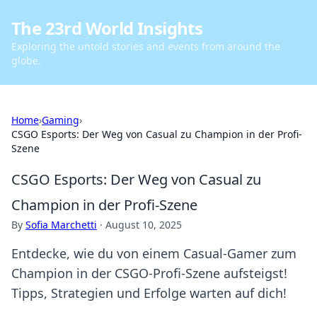
The 23rd World Insights
Exploring the untold stories and events from around the
globe.
Home
›
Gaming
›
CSGO Esports: Der Weg von Casual zu Champion in der Profi-
Szene
CSGO Esports: Der Weg von Casual zu
Champion in der Profi-Szene
By
Sofia Marchetti
·
August 10, 2025
Entdecke, wie du von einem Casual-Gamer zum
Champion in der CSGO-Profi-Szene aufsteigst!
Tipps, Strategien und Erfolge warten auf dich!