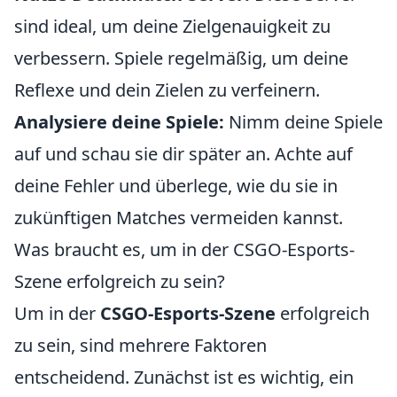
sind ideal, um deine Zielgenauigkeit zu
verbessern. Spiele regelmäßig, um deine
Reflexe und dein Zielen zu verfeinern.
Analysiere deine Spiele:
Nimm deine Spiele
auf und schau sie dir später an. Achte auf
deine Fehler und überlege, wie du sie in
zukünftigen Matches vermeiden kannst.
Was braucht es, um in der CSGO-Esports-
Szene erfolgreich zu sein?
Um in der
CSGO-Esports-Szene
erfolgreich
zu sein, sind mehrere Faktoren
entscheidend. Zunächst ist es wichtig, ein