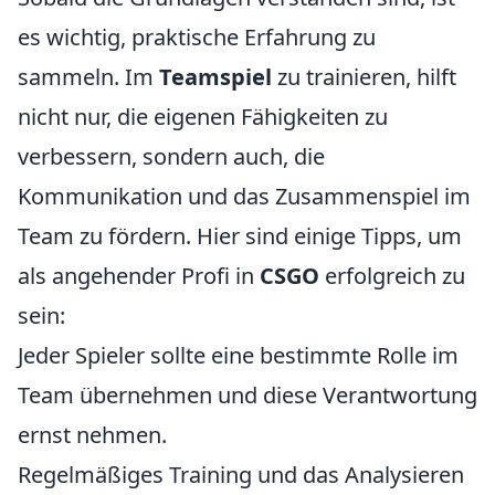
es wichtig, praktische Erfahrung zu
sammeln. Im
Teamspiel
zu trainieren, hilft
nicht nur, die eigenen Fähigkeiten zu
verbessern, sondern auch, die
Kommunikation und das Zusammenspiel im
Team zu fördern. Hier sind einige Tipps, um
als angehender Profi in
CSGO
erfolgreich zu
sein:
Jeder Spieler sollte eine bestimmte Rolle im
Team übernehmen und diese Verantwortung
ernst nehmen.
Regelmäßiges Training und das Analysieren