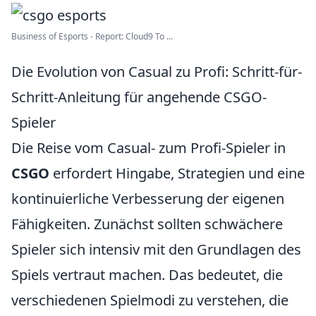
Business of Esports - Report: Cloud9 To ...
Die Evolution von Casual zu Profi: Schritt-für-
Schritt-Anleitung für angehende CSGO-
Spieler
Die Reise vom Casual- zum Profi-Spieler in
CSGO
erfordert Hingabe, Strategien und eine
kontinuierliche Verbesserung der eigenen
Fähigkeiten. Zunächst sollten schwächere
Spieler sich intensiv mit den Grundlagen des
Spiels vertraut machen. Das bedeutet, die
verschiedenen Spielmodi zu verstehen, die