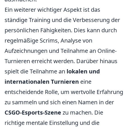
Ein weiterer wichtiger Aspekt ist das
ständige Training und die Verbesserung der
persönlichen Fähigkeiten. Dies kann durch
regelmäßige Scrims, Analyse von
Aufzeichnungen und Teilnahme an Online-
Turnieren erreicht werden. Darüber hinaus
spielt die Teilnahme an
lokalen und
internationalen Turnieren
eine
entscheidende Rolle, um wertvolle Erfahrung
zu sammeln und sich einen Namen in der
CSGO-Esports-Szene
zu machen. Die
richtige mentale Einstellung und die