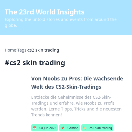
The 23rd World Insights
Exploring the untold stories and events from around the
globe.
Home
›
Tags
›
cs2 skin trading
#
cs2 skin trading
Von Noobs zu Pros: Die wachsende
Welt des CS2-Skin-Tradings
Entdecke die Geheimnisse des CS2-Skin-
Tradings und erfahre, wie Noobs zu Profis
werden. Lerne Tipps, Tricks und die neuesten
Trends kennen!
📅
08 Jun 2025
📌
Gaming
🏷️
cs2 skin trading