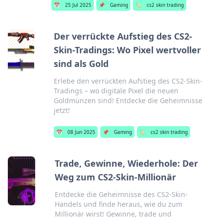
📅
25 Jul 2025
📌
Gaming
🏷️
cs2 skin trading
Der verrückte Aufstieg des CS2-
Skin-Tradings: Wo Pixel wertvoller
sind als Gold
Erlebe den verrückten Aufstieg des CS2-Skin-
Tradings – wo digitale Pixel die neuen
Goldmünzen sind! Entdecke die Geheimnisse
jetzt!
📅
08 Jun 2025
📌
Gaming
🏷️
cs2 skin trading
Trade, Gewinne, Wiederhole: Der
Weg zum CS2-Skin-Millionär
Entdecke die Geheimnisse des CS2-Skin-
Handels und finde heraus, wie du zum
Millionär wirst! Gewinne, trade und