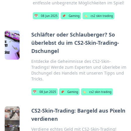
entfessle unbegrenzte Möglichkeiten im Spiel!
📅
08 Jun 2025
📌
Gaming
🏷️
cs2 skin trading
Schläfter oder Schlauberger? So
überlebst du im CS2-Skin-Trading-
Dschungel
Entdecke die Geheimnisse des CS2-Skin-
Tradings! Werde zum Experten und überlebe im
Dschungel des Handels mit unseren Tipps und
Tricks.
📅
08 Jun 2025
📌
Gaming
🏷️
cs2 skin trading
CS2-Skin-Trading: Bargeld aus Pixeln
verdienen
Verdiene echtes Geld mit CS2-Skin-Trading!