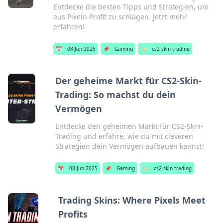
Entdecke die besten Tipps und Strategien, um
aus Pixeln Profit zu schlagen. Jetzt mehr
erfahren!
📅
08 Jun 2025
📌
Gaming
🏷️
cs2 skin trading
Der geheime Markt für CS2-Skin-
Trading: So machst du dein
Vermögen
Entdecke den geheimen Markt für CS2-Skin-
Trading und erfahre, wie du mit cleveren
Strategien dein Vermögen aufbauen kannst!
📅
08 Jun 2025
📌
Gaming
🏷️
cs2 skin trading
Trading Skins: Where Pixels Meet
Profits