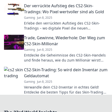
Skins finden können! Tipps und Tricks warten auf
Der verrückte Aufstieg des CS2-Skin-
Sie!
Tradings: Wo Pixel wertvoller sind als Gold
Gaming
Jun 8, 2025
Erlebe den verrückten Aufstieg des CS2-Skin-
Tradings – wo digitale Pixel die neuen
Goldmünzen sind! Entdecke die Geheimnisse
Trade, Gewinne, Wiederhole: Der Weg zum
jetzt!
CS2-Skin-Millionär
Gaming
Jun 8, 2025
Entdecke die Geheimnisse des CS2-Skin-Handels
und finde heraus, wie du zum Millionär wirst!
Gewinne, trade und wiederhole!
CS2-Skin-Trading: So wird dein Inventar zum
Geldautomat
Gaming
Jun 8, 2025
Verwandle dein CS2-Inventar in echtes Geld!
Entdecke die besten Tipps für das Skin-Trading
und lass deinen Account für dich arbeiten!