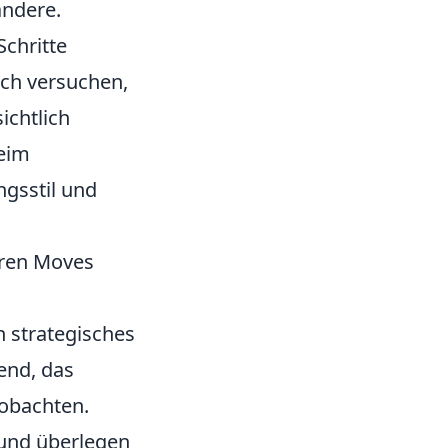
andere.
Schritte
uch versuchen,
ichtlich
beim
gsstil und
eren Moves
n strategisches
end, das
obachten.
 und überlegen