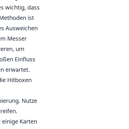
es wichtig, dass
n Methoden ist
hes Ausweichen
dem Messer
ieren, um
oßen Einfluss
n erwartet.
die Hitboxen
onierung. Nutze
reifen.
 einige Karten