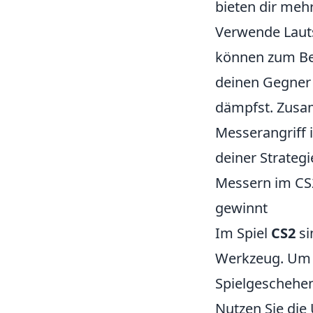
bieten dir meh
Verwende Lauts
können zum Bei
deinen Gegner i
dämpfst. Zusam
Messerangriff 
deiner Strateg
Messern im CS
gewinnt
Im Spiel
CS2
si
Werkzeug. Um m
Spielgeschehe
Nutzen Sie die