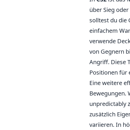
über Sieg oder
solltest du di
einfachem Wart
verwende Deck
von Gegnern bi
Angriff. Diese 
Positionen für
Eine weitere ef
Bewegungen. W
unpredictably 
zusätzlich Eig
variieren. In h