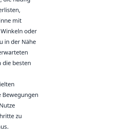
rlisten,
inne mit
 Winkeln oder
u in der Nähe
nerwarteten
m die besten
ielten
ne Bewegungen
 Nutze
ritte zu
aus.