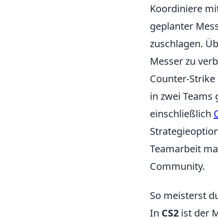
Koordiniere mit
geplanter Messe
zuschlagen. Ü
Messer zu verb
Counter-Strike 
in zwei Teams 
einschließlich
Strategieoptio
Teamarbeit mac
Community.
So meisterst du
In
CS2
ist der 