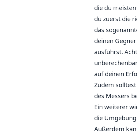
die du meistern
du zuerst die r
das sogenann
deinen Gegner 
ausführst. Acht
unberechenbar 
auf deinen Erf
Zudem solltest
des Messers be
Ein weiterer wi
die Umgebung z
Außerdem kann 