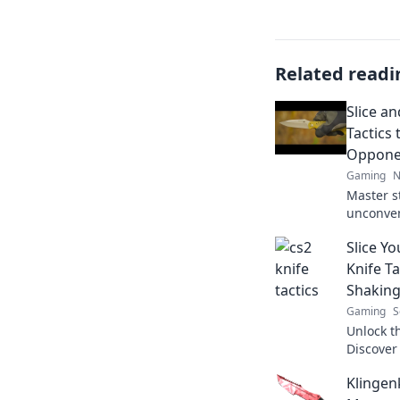
Related readi
Slice a
Tactics
Opponen
Gaming
N
Master s
unconvent
Outsmar
Slice Yo
the game
Knife T
Shakin
Gaming
S
Unlock th
Discover 
your opp
Klingen
your gam