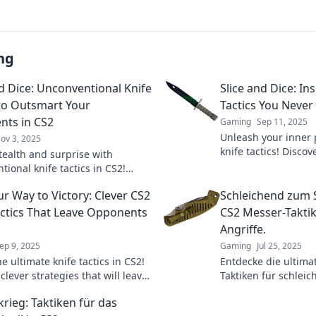
ng
nd Dice: Unconventional Knife
Slice and Dice: In
 to Outsmart Your
Tactics You Never
ts in CS2
Gaming
Sep 11, 2025
Unleash your inner 
ov 3, 2025
knife tactics! Disc
tealth and surprise with
strategies that will 
ional knife tactics in CS2!
gameplay and leave
t your opponents and dominate
ur Way to Victory: Clever CS2
Schleichend zum S
 like never before!
actics That Leave Opponents
CS2 Messer-Taktik
g
Angriffe.
ep 9, 2025
Gaming
Jul 25, 2025
e ultimate knife tactics in CS2!
Entdecke die ultima
clever strategies that will leave
Taktiken für schlei
onents trembling and boost
erobere den Sieg 
krieg: Taktiken für das
e today!
Meistere das Spiel!