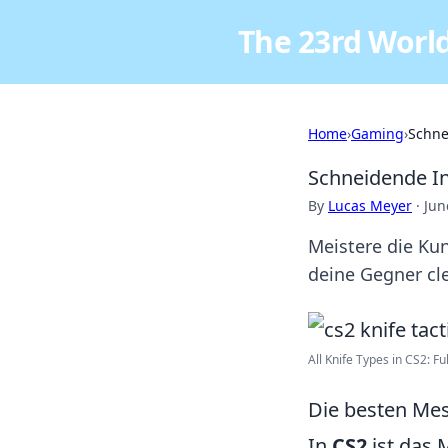
The 23rd World
Home
›
Gaming
›
Schne
Schneidende In
By
Lucas Meyer
·
Jun
Meistere die Ku
deine Gegner cle
All Knife Types in CS2: Fu
Die besten Mes
In
CS2
ist das 