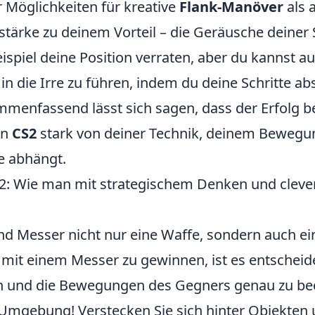
r Möglichkeiten für kreative
Flank-Manöver
als 
tärke zu deinem Vorteil – die Geräusche deiner 
spiel deine Position verraten, aber du kannst a
n die Irre zu führen, indem du deine Schritte abs
menfassend lässt sich sagen, dass der Erfolg 
in
CS2
stark von deiner Technik, deinem Bewegun
ie abhängt.
2: Wie man mit strategischem Denken und clev
nd Messer nicht nur eine Waffe, sondern auch ei
it einem Messer zu gewinnen, ist es entscheid
n und die Bewegungen des Gegners genau zu be
 Umgebung! Verstecken Sie sich hinter Objekten