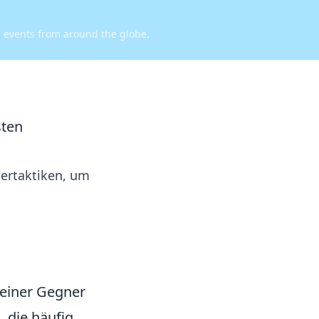
d events from around the globe.
sten
sertaktiken, um
deiner Gegner
 die häufig