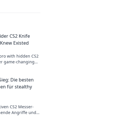
sider CS2 Knife
 Knew Existed
pro with hidden CS2
over game-changing
elevate your
 foes stunned.
ieg: Die besten
en für stealthy
tiven CS2 Messer-
chende Angriffe und
im Handumdrehen!