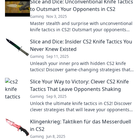
Slice and Dice: Unconventional Knife Tactics
to Outsmart Your Opponents in CS2
Gaming
Nov 3, 2025
Master stealth and surprise with unconventional
knife tactics in CS2! Outsmart your opponents
and dominate the game like never before!
Slice and Dice: Insider CS2 Knife Tactics You
Never Knew Existed
Gaming
Sep 11, 2025
Unleash your inner pro with hidden CS2 knife
tactics! Discover game-changing strategies that
will elevate your gameplay and leave foes
Slice Your Way to Victory: Clever CS2 Knife
stunned.
Tactics That Leave Opponents Shaking
Gaming
Sep 9, 2025
Unlock the ultimate knife tactics in CS2! Discover
clever strategies that will leave your opponents
trembling and boost your game today!
Klingenkrieg: Taktiken für das Messerduell
in CS2
Gaming
Jun 8, 2025