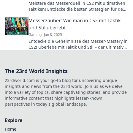
Meistere das Messerduell in CS2 mit ultimativen
Taktiken! Entdecke die besten Strategien für den
Klingenkrieg und dominiere deine Gegner!
Messerzauber: Wie man in CS2 mit Taktik
und Stil überlebt
Gaming
Jun 8, 2025
Entdecke die Geheimnisse des Messer-Mastery in
CS2! Überlebe mit Taktik und Stil – der ultimative
Guide für wahre Gamer!
The 23rd World Insights
23rdworld.com is your go-to blog for uncovering unique
insights and news from the 23rd world. Join us as we delve
into a variety of topics, share captivating stories, and provide
informative content that highlights lesser-known
perspectives in today's global landscape.
Explore
Home