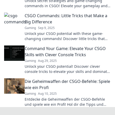
Unlock secret strategies and game-changing
commands in CSGO! Elevate your gameplay and
gain the edge over your rivals today.
CSGO Commands: Little Tricks that Make a
Big Difference
Gaming
Sep 9, 2025
Unlock your CSGO potential with these game-
changing commands! Discover little tricks that
deliver big wins and elevate your gameplay
Command Your Game: Elevate Your CSGO
experience.
Skills with Clever Console Tricks
Gaming
Aug 29, 2025
Unlock your CSGO potential! Discover clever
console tricks to elevate your skills and dominate
the game. Level up your gameplay now!
Die Geheimwaffen der CSGO-Befehle: Spiele
wie ein Profi
Gaming
Aug 10, 2025
Entdecke die Geheimwaffen der CSGO-Befehle
und spiele wie ein Profi! Hol dir die Tipps und
Tricks, die deine Skills auf das nächste Level
bringen!