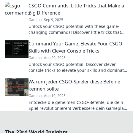
gain the edge over your rivals today.
CSGO Commands: Little Tricks that Make a
Big Difference
Gaming
Sep 9, 2025
Unlock your CSGO potential with these game-
changing commands! Discover little tricks that
deliver big wins and elevate your gameplay
Command Your Game: Elevate Your CSGO
experience.
Skills with Clever Console Tricks
Gaming
Aug 29, 2025
Unlock your CSGO potential! Discover clever
console tricks to elevate your skills and dominate
the game. Level up your gameplay now!
Warum jeder CSGO-Spieler diese Befehle
kennen sollte
Gaming
Aug 10, 2025
Entdecke die geheimen CSGO-Befehle, die dein
Spiel revolutionieren! Verbessere dein Gameplay
und dominate deine Gegner jetzt!
The 23rd World Insights