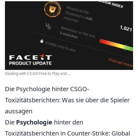
Dealing with CS:GO Free to Play and ...
Die Psychologie hinter CSGO-
Toxizitätsberichten: Was sie über die Spieler
aussagen
Die
Psychologie
hinter den
Toxizitätsberichten in Counter-Strike: Global