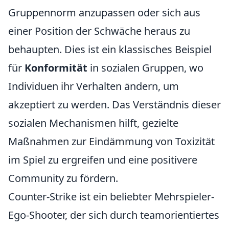
Gruppennorm anzupassen oder sich aus
einer Position der Schwäche heraus zu
behaupten. Dies ist ein klassisches Beispiel
für
Konformität
in sozialen Gruppen, wo
Individuen ihr Verhalten ändern, um
akzeptiert zu werden. Das Verständnis dieser
sozialen Mechanismen hilft, gezielte
Maßnahmen zur Eindämmung von Toxizität
im Spiel zu ergreifen und eine positivere
Community zu fördern.
Counter-Strike ist ein beliebter Mehrspieler-
Ego-Shooter, der sich durch teamorientiertes