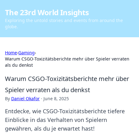
The 23rd World Insights
Exploring the untold stories and events from around the
globe.
Home
›
Gaming
›
Warum CSGO-Toxizitätsberichte mehr über Spieler verraten
als du denkst
Warum CSGO-Toxizitätsberichte mehr über
Spieler verraten als du denkst
By
Daniel Okafor
·
June 8, 2025
Entdecke, wie CSGO-Toxizitätsberichte tiefere
Einblicke in das Verhalten von Spielern
gewähren, als du je erwartet hast!