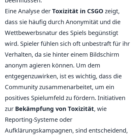
beeinflussen.
Eine Analyse der
Toxizität in CSGO
zeigt,
dass sie häufig durch Anonymität und die
Wettbewerbsnatur des Spiels begünstigt
wird. Spieler fühlen sich oft unbestraft für ihr
Verhalten, da sie hinter einem Bildschirm
anonym agieren können. Um dem
entgegenzuwirken, ist es wichtig, dass die
Community zusammenarbeitet, um ein
positives Spielumfeld zu fördern. Initiativen
zur
Bekämpfung von Toxizität
, wie
Reporting-Systeme oder
Aufklärungskampagnen, sind entscheidend,