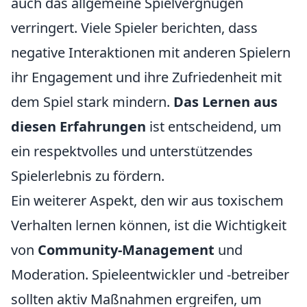
auch das allgemeine Spielvergnügen
verringert. Viele Spieler berichten, dass
negative Interaktionen mit anderen Spielern
ihr Engagement und ihre Zufriedenheit mit
dem Spiel stark mindern.
Das Lernen aus
diesen Erfahrungen
ist entscheidend, um
ein respektvolles und unterstützendes
Spielerlebnis zu fördern.
Ein weiterer Aspekt, den wir aus toxischem
Verhalten lernen können, ist die Wichtigkeit
von
Community-Management
und
Moderation. Spieleentwickler und -betreiber
sollten aktiv Maßnahmen ergreifen, um