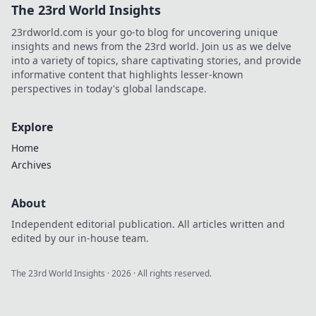
The 23rd World Insights
23rdworld.com is your go-to blog for uncovering unique
insights and news from the 23rd world. Join us as we delve
into a variety of topics, share captivating stories, and provide
informative content that highlights lesser-known
perspectives in today's global landscape.
Explore
Home
Archives
About
Independent editorial publication. All articles written and
edited by our in-house team.
The 23rd World Insights
·
2026
· All rights reserved.