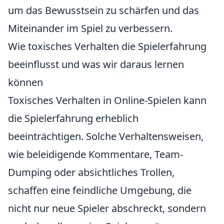
um das Bewusstsein zu schärfen und das
Miteinander im Spiel zu verbessern.
Wie toxisches Verhalten die Spielerfahrung
beeinflusst und was wir daraus lernen
können
Toxisches Verhalten in Online-Spielen kann
die Spielerfahrung erheblich
beeinträchtigen. Solche Verhaltensweisen,
wie beleidigende Kommentare, Team-
Dumping oder absichtliches Trollen,
schaffen eine feindliche Umgebung, die
nicht nur neue Spieler abschreckt, sondern