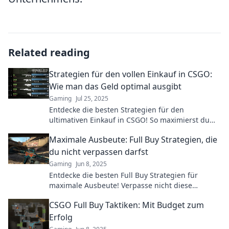
Related reading
Strategien für den vollen Einkauf in CSGO:
Wie man das Geld optimal ausgibt
Gaming
Jul 25, 2025
Entdecke die besten Strategien für den
ultimativen Einkauf in CSGO! So maximierst du
dein Geld und sichern dir die besten Waffen!
Maximale Ausbeute: Full Buy Strategien, die
du nicht verpassen darfst
Gaming
Jun 8, 2025
Entdecke die besten Full Buy Strategien für
maximale Ausbeute! Verpasse nicht diese
wertvollen Tipps für deinen Erfolg im Online-
CSGO Full Buy Taktiken: Mit Budget zum
Business!
Erfolg