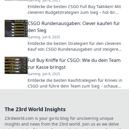
Gaming
Jun 8, 2025
Entdecke die besten CSGO Full Buy Taktiken! Mit
cleveren Budgetstrategien zum Sieg – hol dir
jetzt die ultimativen Tipps für deinen Erfolg!
CSGO Rundenausgaben: Clever kaufen für
den Sieg
Gaming
Jun 8, 2025
Entdecke die besten Strategien für den cleveren
Kauf von CSGO Rundenausgaben und steigere
deine Chancen auf den Sieg!
Full Buy Kniffe für CSGO: Wie du dein Team
zur Kasse bringst
Gaming
Jun 8, 2025
Entdecke die besten Kaufstrategien für Knives in
CSGO und führe dein Team zum Sieg – schaue
jetzt vorbei und hole dir die Tipps!
The 23rd World Insights
23rdworld.com is your go-to blog for uncovering unique
insights and news from the 23rd world. Join us as we delve