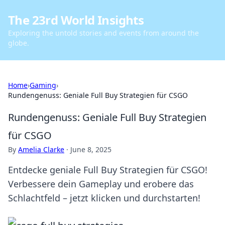
The 23rd World Insights
Exploring the untold stories and events from around the
globe.
Home
›
Gaming
›
Rundengenuss: Geniale Full Buy Strategien für CSGO
Rundengenuss: Geniale Full Buy Strategien
für CSGO
By
Amelia Clarke
·
June 8, 2025
Entdecke geniale Full Buy Strategien für CSGO!
Verbessere dein Gameplay und erobere das
Schlachtfeld – jetzt klicken und durchstarten!