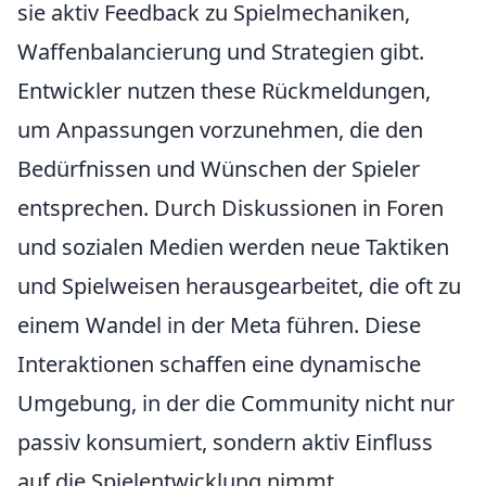
sie aktiv Feedback zu Spielmechaniken,
Waffenbalancierung und Strategien gibt.
Entwickler nutzen these Rückmeldungen,
um Anpassungen vorzunehmen, die den
Bedürfnissen und Wünschen der Spieler
entsprechen. Durch Diskussionen in Foren
und sozialen Medien werden neue Taktiken
und Spielweisen herausgearbeitet, die oft zu
einem Wandel in der Meta führen. Diese
Interaktionen schaffen eine dynamische
Umgebung, in der die Community nicht nur
passiv konsumiert, sondern aktiv Einfluss
auf die Spielentwicklung nimmt.