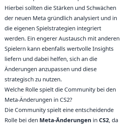
Hierbei sollten die Stärken und Schwächen
der neuen Meta gründlich analysiert und in
die eigenen Spielstrategien integriert
werden. Ein engerer Austausch mit anderen
Spielern kann ebenfalls wertvolle Insights
liefern und dabei helfen, sich an die
Änderungen anzupassen und diese
strategisch zu nutzen.
Welche Rolle spielt die Community bei den
Meta-Änderungen in CS2?
Die Community spielt eine entscheidende
Rolle bei den
Meta-Änderungen
in
CS2
, da