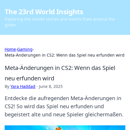
The 23rd World Insights
Exploring the untold stories and events from around the
globe.
Home
›
Gaming
›
Meta-Änderungen in CS2: Wenn das Spiel neu erfunden wird
Meta-Änderungen in CS2: Wenn das Spiel
neu erfunden wird
By
Yara Haddad
·
June 8, 2025
Entdecke die aufregenden Meta-Änderungen in
CS2! So wird das Spiel neu erfunden und
begeistert alte und neue Spieler gleichermaßen.