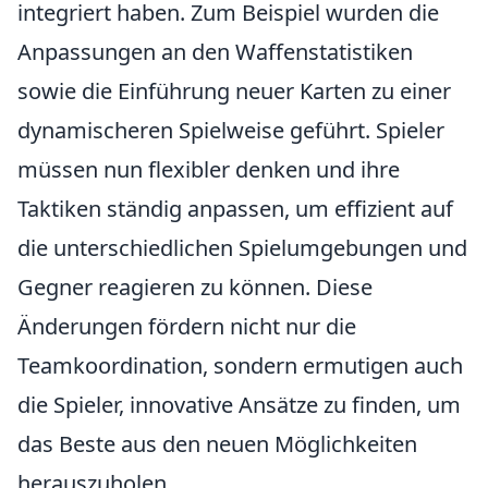
integriert haben. Zum Beispiel wurden die
Anpassungen an den Waffenstatistiken
sowie die Einführung neuer Karten zu einer
dynamischeren Spielweise geführt. Spieler
müssen nun flexibler denken und ihre
Taktiken ständig anpassen, um effizient auf
die unterschiedlichen Spielumgebungen und
Gegner reagieren zu können. Diese
Änderungen fördern nicht nur die
Teamkoordination, sondern ermutigen auch
die Spieler, innovative Ansätze zu finden, um
das Beste aus den neuen Möglichkeiten
herauszuholen.