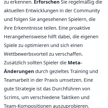
zu erkennen.
Erforschen
Sie regelmäßig die
aktuellen Entwicklungen in der Community
und folgen Sie angesehenen Spielern, die
ihre Erkenntnisse teilen. Eine proaktive
Herangehensweise hilft dabei, die eigenen
Spiele zu optimieren und sich einen
Wettbewerbsvorteil zu verschaffen.
Zusätzlich sollten Spieler die
Meta-
Änderungen
durch gezieltes Training und
Teamarbeit in der Praxis umsetzen. Eine
gute Strategie ist das Durchführen von
Scrims, um verschiedene Taktiken und
Team-Kompositionen auszuprobieren.