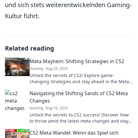
und sich stets weiterentwickelnden Gaming-
Kultur führt.
Related reading
Meta Mayhem: Shifting Strategies in CS2
Gaming
Aug 29, 2025
Unlock the secrets of CS2! Explore game-
changing strategies and stay ahead in the Meta
Mayhem—your ultimate guide to winning tactics!
Navigating the Shifting Sands of CS2 Meta
Changes
Gaming
Aug 16, 2025
Unlock the secrets to CS2 success! Discover how
to thrive amid the latest meta changes and stay
ahead in the game. Read more now!
CS2 Meta Wandel: Wenn das Spiel sich