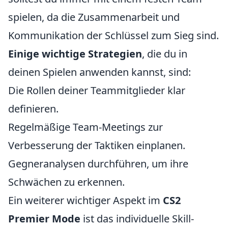
spielen, da die Zusammenarbeit und
Kommunikation der Schlüssel zum Sieg sind.
Einige wichtige Strategien
, die du in
deinen Spielen anwenden kannst, sind:
Die Rollen deiner Teammitglieder klar
definieren.
Regelmäßige Team-Meetings zur
Verbesserung der Taktiken einplanen.
Gegneranalysen durchführen, um ihre
Schwächen zu erkennen.
Ein weiterer wichtiger Aspekt im
CS2
Premier Mode
ist das individuelle Skill-