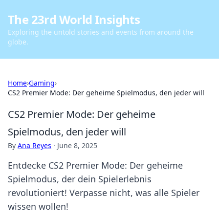
The 23rd World Insights
Exploring the untold stories and events from around the
globe.
Home
›
Gaming
›
CS2 Premier Mode: Der geheime Spielmodus, den jeder will
CS2 Premier Mode: Der geheime
Spielmodus, den jeder will
By
Ana Reyes
·
June 8, 2025
Entdecke CS2 Premier Mode: Der geheime
Spielmodus, der dein Spielerlebnis
revolutioniert! Verpasse nicht, was alle Spieler
wissen wollen!