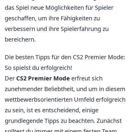
das Spiel neue Möglichkeiten für Spieler
geschaffen, um ihre Fähigkeiten zu
verbessern und ihre Spielerfahrung zu
bereichern.
Die besten Tipps für den CS2 Premier Mode:
So spielst du erfolgreich!
Der
CS2 Premier Mode
erfreut sich
zunehmender Beliebtheit, und um in diesem
wettbewerbsorientierten Umfeld erfolgreich
zu sein, ist es entscheidend, einige
grundlegende Tipps zu beachten. Zunächst
solltest du immer mit einem festen Team