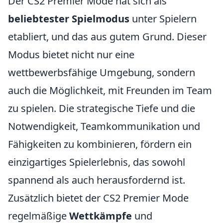
Der CS2 Premier Mode hat sich als
beliebtester Spielmodus
unter Spielern
etabliert, und das aus gutem Grund. Dieser
Modus bietet nicht nur eine
wettbewerbsfähige Umgebung, sondern
auch die Möglichkeit, mit Freunden im Team
zu spielen. Die strategische Tiefe und die
Notwendigkeit, Teamkommunikation und
Fähigkeiten zu kombinieren, fördern ein
einzigartiges Spielerlebnis, das sowohl
spannend als auch herausfordernd ist.
Zusätzlich bietet der CS2 Premier Mode
regelmäßige
Wettkämpfe
und