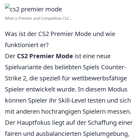
What is Premier and Competitive CS2 ...
Was ist der CS2 Premier Mode und wie
funktioniert er?
Der
CS2 Premier Mode
ist eine neue
Spielvariante des beliebten Spiels Counter-
Strike 2, die speziell für wettbewerbsfähige
Spieler entwickelt wurde. In diesem Modus
können Spieler ihr Skill-Level testen und sich
mit anderen hochrangigen Spielern messen.
Der Hauptfokus liegt auf der Schaffung einer
fairen und ausbalancierten Spielumgebung,