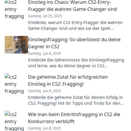
Einstieg ins Chaos: Warum CS2-Entry-
Fragger die wahren Game-Changer sind
Gaming
Jul 25, 2025
Entdecke, warum CS2-Entry-Fragger die wahren
Game-Changer sind und wie sie das Spiel
revolutionieren! Verpasse nicht diesen Einblick!
Einstiegsfragging: So überlistest du deine
Gegner in CS2
Gaming
Jun 8, 2025
Entdecke die Geheimnisse des Einstiegsfragging
und lerne, wie du deine Gegner in CS2
überlistest – gewinne jedes Match!
Die geheime Zutat für erfolgreichen
Einstieg in CS2: Fragging!
Gaming
Jun 8, 2025
Entdecke die geheime Zutat für deinen Erfolg in
CS2: Fragging! Hol dir Tipps und Tricks für den
ultimativen Einstieg und dominiere das Spiel!
Wie man beim Eintrittsfragging in CS2 die
Konkurrenz verblüfft
Gaming
Jun 8, 2025