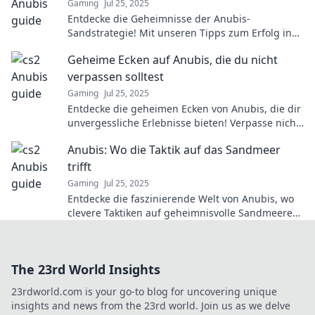
Gaming
Jul 25, 2025
Entdecke die Geheimnisse der Anubis-
Sandstrategie! Mit unseren Tipps zum Erfolg in
CS2 hebst du dein Gameplay auf das nächste
Geheime Ecken auf Anubis, die du nicht
Level!
verpassen solltest
Gaming
Jul 25, 2025
Entdecke die geheimen Ecken von Anubis, die dir
unvergessliche Erlebnisse bieten! Verpasse nicht
die verborgenen Highlights!
Anubis: Wo die Taktik auf das Sandmeer
trifft
Gaming
Jul 25, 2025
Entdecke die faszinierende Welt von Anubis, wo
clevere Taktiken auf geheimnisvolle Sandmeere
treffen! Tauche ein in spannende Abenteuer!
The 23rd World Insights
23rdworld.com is your go-to blog for uncovering unique
insights and news from the 23rd world. Join us as we delve