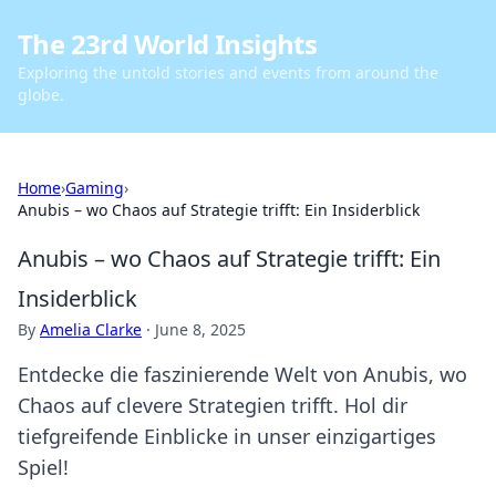
The 23rd World Insights
Exploring the untold stories and events from around the
globe.
Home
›
Gaming
›
Anubis – wo Chaos auf Strategie trifft: Ein Insiderblick
Anubis – wo Chaos auf Strategie trifft: Ein
Insiderblick
By
Amelia Clarke
·
June 8, 2025
Entdecke die faszinierende Welt von Anubis, wo
Chaos auf clevere Strategien trifft. Hol dir
tiefgreifende Einblicke in unser einzigartiges
Spiel!