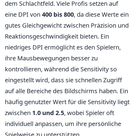
dem Schlachtfeld. Viele Profis setzen auf
eine DPI von
400 bis 800
, da diese Werte ein
gutes Gleichgewicht zwischen Präzision und
Reaktionsgeschwindigkeit bieten. Ein
niedriges DPI ermöglicht es den Spielern,
ihre Mausbewegungen besser zu
kontrollieren, während die Sensitivity so
eingestellt wird, dass sie schnellen Zugriff
auf alle Bereiche des Bildschirms haben. Ein
häufig genutzter Wert für die Sensitivity liegt
zwischen
1.0 und 2.5
, wobei Spieler oft
individuell anpassen, um ihre persönliche
Spielweise zu unterstützen.