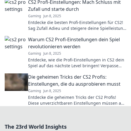
CS2 Profi-Einstellungen: Mach Schluss mit
Zufall und starte durch
Gaming
Jun 8, 2025
Entdecke die besten Profi-Einstellungen für CS2!
Sag Zufall Adieu und steigere deine Spielleistung
mit unseren Tipps!
Warum CS2 Profi-Einstellungen dein Spiel
revolutionieren werden
Gaming
Jun 8, 2025
Entdecke, wie die Profi-Einstellungen in CS2 dein
Spiel auf das nächste Level bringen! Verpasse
nicht diese Tipps für maximalen Erfolg!
Die geheimen Tricks der CS2 Profis:
Einstellungen, die du ausprobieren musst
Gaming
Jun 8, 2025
Entdecke die geheimen Tricks der CS2 Profis!
Diese unverzichtbaren Einstellungen müssen auf
deiner Liste stehen – jetzt ausprobieren und
verbessern!
The 23rd World Insights