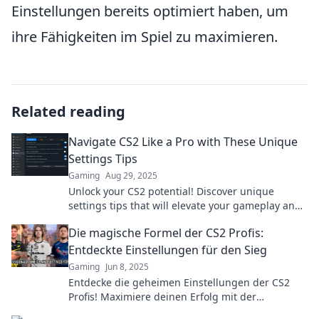
Einstellungen bereits optimiert haben, um
ihre Fähigkeiten im Spiel zu maximieren.
Related reading
Navigate CS2 Like a Pro with These Unique
Settings Tips
Gaming
Aug 29, 2025
Unlock your CS2 potential! Discover unique
settings tips that will elevate your gameplay and
make you play like a pro. Dive in now!
Die magische Formel der CS2 Profis:
Entdeckte Einstellungen für den Sieg
Gaming
Jun 8, 2025
Entdecke die geheimen Einstellungen der CS2
Profis! Maximiere deinen Erfolg mit der
magischen Formel für den Sieg im Spiel!