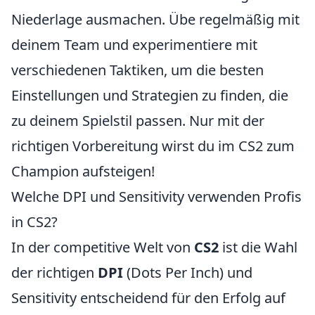
Niederlage ausmachen. Übe regelmäßig mit
deinem Team und experimentiere mit
verschiedenen Taktiken, um die besten
Einstellungen und Strategien zu finden, die
zu deinem Spielstil passen. Nur mit der
richtigen Vorbereitung wirst du im CS2 zum
Champion aufsteigen!
Welche DPI und Sensitivity verwenden Profis
in CS2?
In der competitive Welt von
CS2
ist die Wahl
der richtigen
DPI
(Dots Per Inch) und
Sensitivity entscheidend für den Erfolg auf