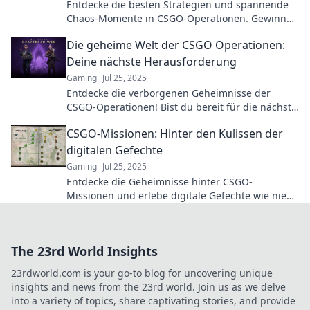
Entdecke die besten Strategien und spannende
Chaos-Momente in CSGO-Operationen. Gewinne
und dominiere das Spiel wie nie zuvor!
Die geheime Welt der CSGO Operationen:
Deine nächste Herausforderung
Gaming
Jul 25, 2025
Entdecke die verborgenen Geheimnisse der
CSGO-Operationen! Bist du bereit für die nächste
Herausforderung? Lass das Abenteuer beginnen!
CSGO-Missionen: Hinter den Kulissen der
digitalen Gefechte
Gaming
Jul 25, 2025
Entdecke die Geheimnisse hinter CSGO-
Missionen und erlebe digitale Gefechte wie nie
zuvor! Strategien, Tipps und Insiderwissen
erwarten dich!
The 23rd World Insights
23rdworld.com is your go-to blog for uncovering unique
insights and news from the 23rd world. Join us as we delve
into a variety of topics, share captivating stories, and provide