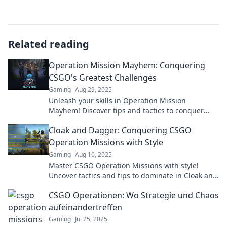
Related reading
Operation Mission Mayhem: Conquering
CSGO's Greatest Challenges
Gaming
Aug 29, 2025
Unleash your skills in Operation Mission
Mayhem! Discover tips and tactics to conquer
CSGO's toughest challenges and dominate the
Cloak and Dagger: Conquering CSGO
game!
Operation Missions with Style
Gaming
Aug 10, 2025
Master CSGO Operation Missions with style!
Uncover tactics and tips to dominate in Cloak and
Dagger and elevate your gameplay!
CSGO Operationen: Wo Strategie und Chaos
aufeinandertreffen
Gaming
Jul 25, 2025