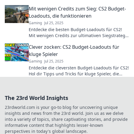
and save money today!
Mit wenigen Credits zum Sieg: CS2 Budget-
Loadouts, die funktionieren
Gaming
Jul 25, 2025
Entdecke die besten Budget-Loadouts für CS2!
Mit wenigen Credits zur ultimativen Siegstrategie
– so holst du das Maximum aus deinem Spiel
Clever zocken: CS2 Budget-Loadouts für
heraus!
kluge Spieler
Gaming
Jul 25, 2025
Entdecke die cleversten Budget-Loadouts für CS2!
Hol dir Tipps und Tricks für kluge Spieler, die
auch mit kleinem Geld gewinnen wollen.
The 23rd World Insights
23rdworld.com is your go-to blog for uncovering unique
insights and news from the 23rd world. Join us as we delve
into a variety of topics, share captivating stories, and provide
informative content that highlights lesser-known
perspectives in today's global landscape.