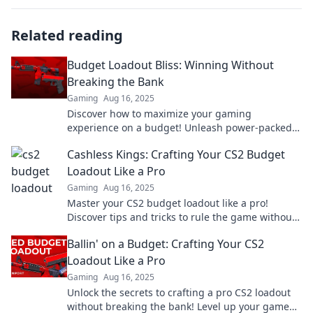
Related reading
Budget Loadout Bliss: Winning Without
Breaking the Bank
Gaming
Aug 16, 2025
Discover how to maximize your gaming
experience on a budget! Unleash power-packed
loadouts without emptying your wallet.
Cashless Kings: Crafting Your CS2 Budget
Loadout Like a Pro
Gaming
Aug 16, 2025
Master your CS2 budget loadout like a pro!
Discover tips and tricks to rule the game without
breaking the bank. Join the cashless revolution!
Ballin' on a Budget: Crafting Your CS2
Loadout Like a Pro
Gaming
Aug 16, 2025
Unlock the secrets to crafting a pro CS2 loadout
without breaking the bank! Level up your game