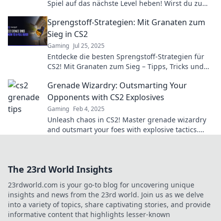
Spiel auf das nächste Level heben! Wirst du zum
Meister oder scheiterst du? Jetzt lesen!
Sprengstoff-Strategien: Mit Granaten zum
Sieg in CS2
Gaming
Jul 25, 2025
Entdecke die besten Sprengstoff-Strategien für
CS2! Mit Granaten zum Sieg – Tipps, Tricks und
Taktiken, die deinen Gegner überwältigen!
Grenade Wizardry: Outsmarting Your
Opponents with CS2 Explosives
Gaming
Feb 4, 2025
Unleash chaos in CS2! Master grenade wizardry
and outsmart your foes with explosive tactics.
Click to dominate the battlefield!
The 23rd World Insights
23rdworld.com is your go-to blog for uncovering unique
insights and news from the 23rd world. Join us as we delve
into a variety of topics, share captivating stories, and provide
informative content that highlights lesser-known