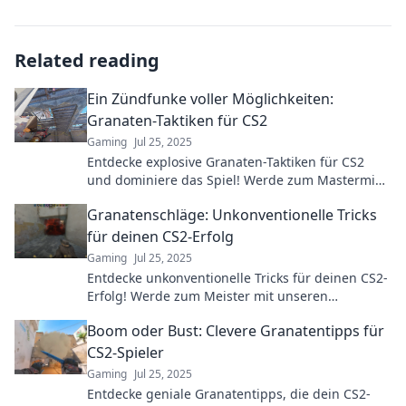
Related reading
Ein Zündfunke voller Möglichkeiten:
Granaten-Taktiken für CS2
Gaming
Jul 25, 2025
Entdecke explosive Granaten-Taktiken für CS2
und dominiere das Spiel! Werde zum Mastermind
und nutze jede Menge Strategien!
Granatenschläge: Unkonventionelle Tricks
für deinen CS2-Erfolg
Gaming
Jul 25, 2025
Entdecke unkonventionelle Tricks für deinen CS2-
Erfolg! Werde zum Meister mit unseren
Geheimtipps und verbessere dein Gameplay im
Boom oder Bust: Clevere Granatentipps für
Handumdrehen!
CS2-Spieler
Gaming
Jul 25, 2025
Entdecke geniale Granatentipps, die dein CS2-