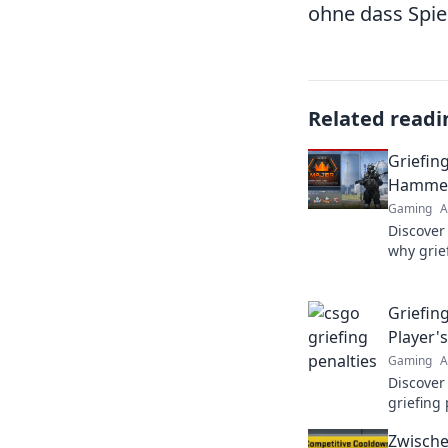
ohne dass Spiel
Related readi
Griefin
Hammer
Gaming
A
Discover
why grie
to wield
your gam
Griefing
Player'
Gaming
A
Discover
griefing 
risk? Un
Zwische
gameplay