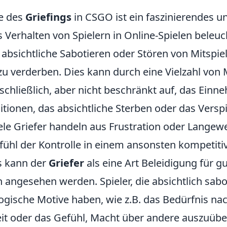
e des
Griefings
in CSGO ist ein faszinierendes 
Verhalten von Spielern in Online-Spielen beleuch
 absichtliche Sabotieren oder Stören von Mitspie
zu verderben. Dies kann durch eine Vielzahl vo
schließlich, aber nicht beschränkt auf, das Ein
itionen, das absichtliche Sterben oder das Versp
ele Griefer handeln aus Frustration oder Langew
ühl der Kontrolle in einem ansonsten kompetiti
s kann der
Griefer
als eine Art Beleidigung für g
 angesehen werden. Spieler, die absichtlich sab
logische Motive haben, wie z.B. das Bedürfnis na
t oder das Gefühl, Macht über andere auszuübe