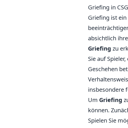
Griefing in CS
Griefing ist ei
beeinträchtige
absichtlich ih
Griefing
zu erk
Sie auf Spieler
Geschehen bete
Verhaltensweis
insbesondere fü
Um
Griefing
zu
können. Zunächs
Spielen Sie mö