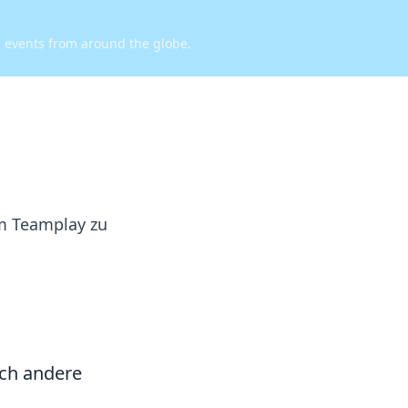
d events from around the globe.
em Teamplay zu
ich andere