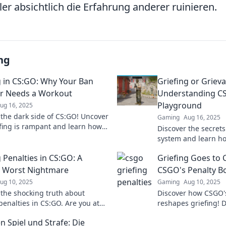
er absichtlich die Erfahrung anderer ruinieren.
ng
g in CS:GO: Why Your Ban
Griefing or Griev
 Needs a Workout
Understanding CS
Playground
ug 16, 2025
 the dark side of CS:GO! Uncover
Gaming
Aug 16, 2025
fing is rampant and learn how
Discover the secrets
 the ban hammer effectively in
system and learn ho
eplay.
grievances impact y
 Penalties in CS:GO: A
Griefing Goes to 
eye-opening blog po
s Worst Nightmare
CSGO's Penalty B
ug 10, 2025
Gaming
Aug 10, 2025
 the shocking truth about
Discover how CSGO'
penalties in CS:GO. Are you at
reshapes griefing! D
cover how to protect your
and controversies t
n Spiel und Strafe: Die
 and avoid the nightmare!
game forever.