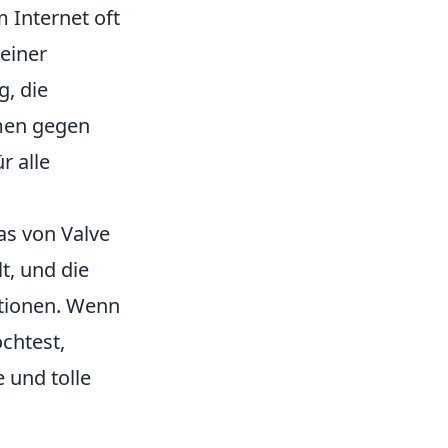
 Internet oft
einer
g, die
men gegen
r alle
das von Valve
t, und die
ktionen. Wenn
chtest,
e und tolle