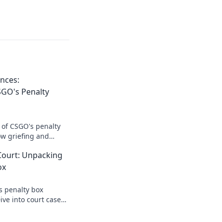
ances:
GO's Penalty
 of CSGO's penalty
w griefing and
our gameplay in our
Court: Unpacking
st!
ox
s penalty box
ive into court cases
hat are changing the