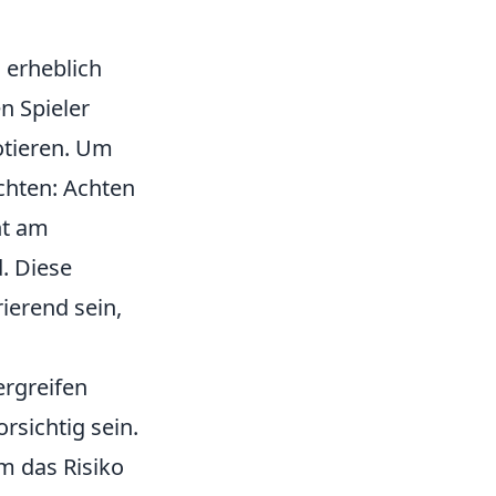
s erheblich
n Spieler
otieren. Um
chten: Achten
ht am
. Diese
ierend sein,
ergreifen
rsichtig sein.
m das Risiko