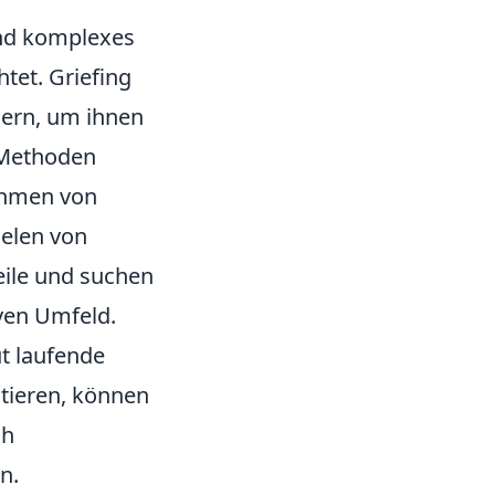
und komplexes
tet. Griefing
lern, um ihnen
n Methoden
nehmen von
ielen von
eile und suchen
ven Umfeld.
ut laufende
otieren, können
ch
n.