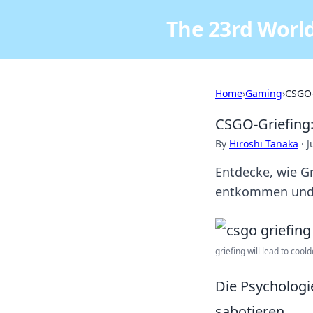
The 23rd World
Home
›
Gaming
›
CSGO-
CSGO-Griefing:
By
Hiroshi Tanaka
·
J
Entdecke, wie G
entkommen und F
griefing will lead to coold
Die Psychologi
sabotieren