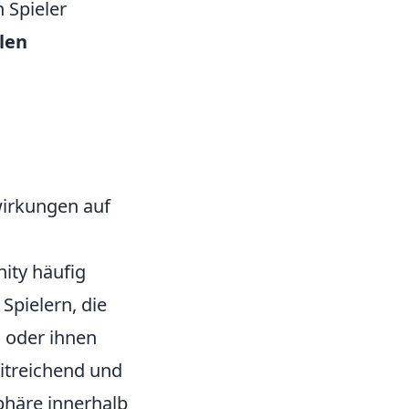
 Spieler
len
wirkungen auf
ity häufig
Spielern, die
 oder ihnen
itreichend und
phäre innerhalb