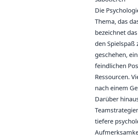
Die Psychologi
Thema, das das 
bezeichnet das
den Spielspaß 
geschehen, ein
feindlichen Pos
Ressourcen. Vi
nach einem Gef
Darüber hinau
Teamstrategien
tiefere psycho
Aufmerksamkei