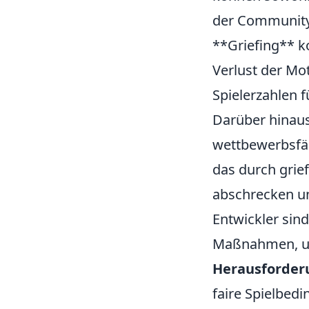
der Community 
**Griefing** k
Verlust der Mo
Spielerzahlen 
Darüber hinau
wettbewerbsfäh
das durch grie
abschrecken un
Entwickler sin
Maßnahmen, um
Herausforderu
faire Spielbed