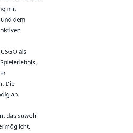
ig mit
on und dem
 aktiven
 CSGO als
Spielerlebnis,
ler
n. Die
ndig an
en
, das sowohl
ermöglicht,