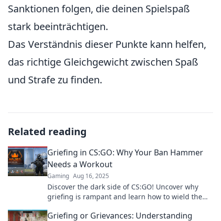
Sanktionen folgen, die deinen Spielspaß
stark beeinträchtigen.
Das Verständnis dieser Punkte kann helfen,
das richtige Gleichgewicht zwischen Spaß
und Strafe zu finden.
Related reading
Griefing in CS:GO: Why Your Ban Hammer
Needs a Workout
Gaming
Aug 16, 2025
Discover the dark side of CS:GO! Uncover why
griefing is rampant and learn how to wield the
ban hammer effectively in your gameplay.
Griefing or Grievances: Understanding