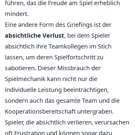
führen, das die Freude am Spiel erheblich
mindert.
Eine andere Form des Griefings ist der
absichtliche Verlust
, bei dem Spieler
absichtlich ihre Teamkollegen im Stich
lassen, um deren Spielfortschritt zu
sabotieren. Dieser Missbrauch der
Spielmechanik kann nicht nur die
individuelle Leistung beeinträchtigen,
sondern auch das gesamte Team und die
Kooperationsbereitschaft untergraben.
Spieler, die absichtlich verlieren, verursachen
oft Frustration und können sogar dazu