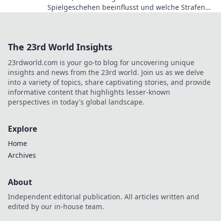
Spielgeschehen beeinflusst und welche Strafen
drohen. Entdecke die dunkle Seite des Gamings!
The 23rd World Insights
23rdworld.com is your go-to blog for uncovering unique
insights and news from the 23rd world. Join us as we delve
into a variety of topics, share captivating stories, and provide
informative content that highlights lesser-known
perspectives in today's global landscape.
Explore
Home
Archives
About
Independent editorial publication. All articles written and
edited by our in-house team.