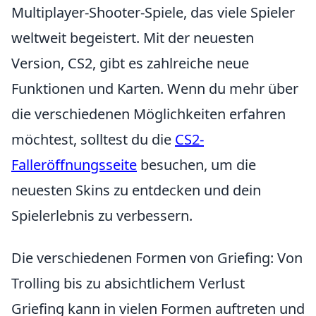
Multiplayer-Shooter-Spiele, das viele Spieler
weltweit begeistert. Mit der neuesten
Version, CS2, gibt es zahlreiche neue
Funktionen und Karten. Wenn du mehr über
die verschiedenen Möglichkeiten erfahren
möchtest, solltest du die
CS2-
Falleröffnungsseite
besuchen, um die
neuesten Skins zu entdecken und dein
Spielerlebnis zu verbessern.
Die verschiedenen Formen von Griefing: Von
Trolling bis zu absichtlichem Verlust
Griefing kann in vielen Formen auftreten und