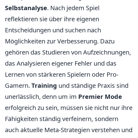
Selbstanalyse
. Nach jedem Spiel
reflektieren sie über ihre eigenen
Entscheidungen und suchen nach
Möglichkeiten zur Verbesserung. Dazu
gehören das Studieren von Aufzeichnungen,
das Analysieren eigener Fehler und das
Lernen von stärkeren Spielern oder Pro-
Gamern.
Training
und ständige Praxis sind
unerlässlich, denn um im
Premier Mode
erfolgreich zu sein, müssen sie nicht nur ihre
Fähigkeiten ständig verfeinern, sondern
auch aktuelle Meta-Strategien verstehen und