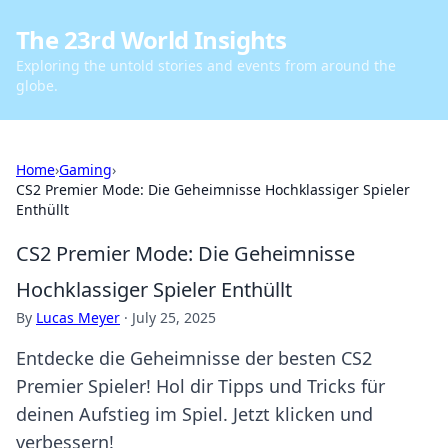
The 23rd World Insights
Exploring the untold stories and events from around the
globe.
Home
›
Gaming
›
CS2 Premier Mode: Die Geheimnisse Hochklassiger Spieler
Enthüllt
CS2 Premier Mode: Die Geheimnisse
Hochklassiger Spieler Enthüllt
By
Lucas Meyer
·
July 25, 2025
Entdecke die Geheimnisse der besten CS2
Premier Spieler! Hol dir Tipps und Tricks für
deinen Aufstieg im Spiel. Jetzt klicken und
verbessern!