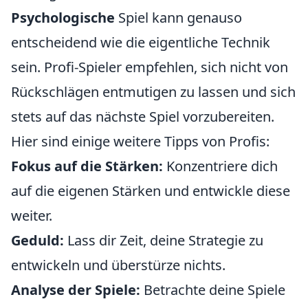
Psychologische
Spiel kann genauso
entscheidend wie die eigentliche Technik
sein. Profi-Spieler empfehlen, sich nicht von
Rückschlägen entmutigen zu lassen und sich
stets auf das nächste Spiel vorzubereiten.
Hier sind einige weitere Tipps von Profis:
Fokus auf die Stärken:
Konzentriere dich
auf die eigenen Stärken und entwickle diese
weiter.
Geduld:
Lass dir Zeit, deine Strategie zu
entwickeln und überstürze nichts.
Analyse der Spiele:
Betrachte deine Spiele