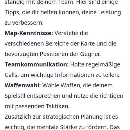
ständig mit deinem Team. Hier sind einige
Tipps, die dir helfen können, deine Leistung
zu verbessern:
Map-Kenntnisse:
Verstehe die
verschiedenen Bereiche der Karte und die
bevorzugten Positionen der Gegner.
Teamkommunikation:
Halte regelmäßige
Calls, um wichtige Informationen zu teilen.
Waffenwahl:
Wähle Waffen, die deinem
Spielstil entsprechen und nutze die richtigen
mit passenden Taktiken.
Zusätzlich zur strategischen Planung ist es
wichtig, die mentale Stärke zu fördern. Das