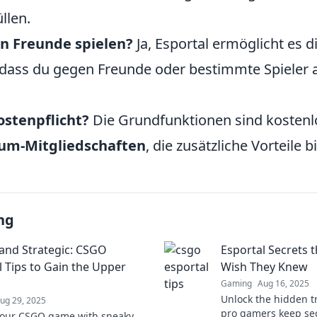
llen.
n Freunde spielen?
Ja, Esportal ermöglicht es di
sodass du gegen Freunde oder bestimmte Spieler 
ostenpflicht?
Die Grundfunktionen sind kostenlo
um-Mitgliedschaften
, die zusätzliche Vorteile b
ng
and Strategic: CSGO
Esportal Secrets 
l Tips to Gain the Upper
Wish They Knew
Gaming
Aug 16, 2025
Unlock the hidden tr
ug 29, 2025
pro gamers keep sec
your CSGO game with sneaky