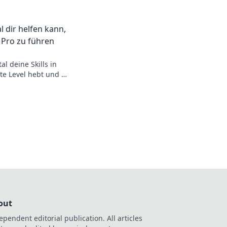
te your game and
ition!
 dir helfen kann,
 Pro zu führen
al deine Skills in
e Level hebt und dir
s Profis zu führen!
out
ependent editorial publication. All articles