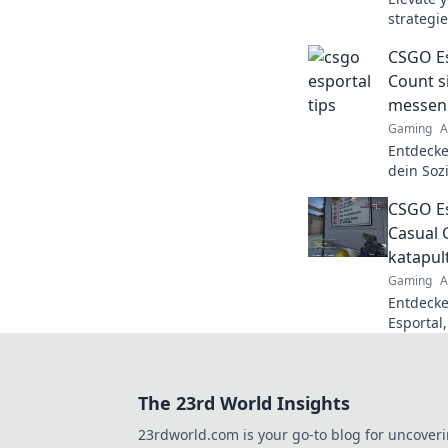
strategi
opponent
CSGO Es
gaining 
Count s
messen
Gaming
A
Entdecke
dein Soz
Tricks f
CSGO Es
wollen.
Casual 
katapul
Gaming
A
Entdecke
Esportal
zum Stra
Werde z
The 23rd World Insights
23rdworld.com is your go-to blog for uncover