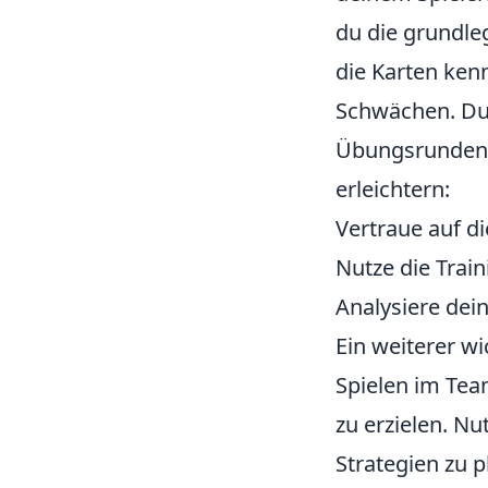
du die grundle
die Karten ken
Schwächen. Du 
Übungsrunden s
erleichtern:
Vertraue auf di
Nutze die Trai
Analysiere dein
Ein weiterer w
Spielen im Tea
zu erzielen. N
Strategien zu p