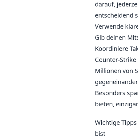
darauf, jederze
entscheidend s
Verwende klare
Gib deinen Mits
Koordiniere Tak
Counter-Strike 
Millionen von 
gegeneinander 
Besonders spa
bieten, einzig
Wichtige Tipps
bist