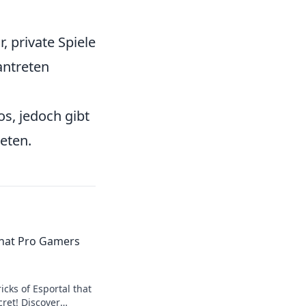
r, private Spiele
antreten
s, jedoch gibt
ieten.
that Pro Gamers
icks of Esportal that
ret! Discover