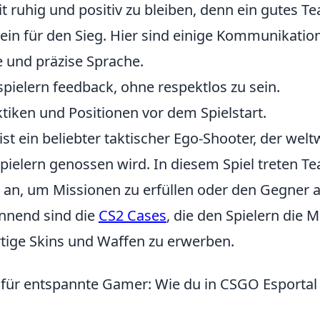
it ruhig und positiv zu bleiben, denn ein gutes 
ein für den Sieg. Hier sind einige Kommunikation
 und präzise Sprache.
pielern feedback, ohne respektlos zu sein.
tiken und Positionen vor dem Spielstart.
ist ein beliebter taktischer Ego-Shooter, der welt
Spielern genossen wird. In diesem Spiel treten T
an, um Missionen zu erfüllen oder den Gegner a
nnend sind die
CS2 Cases
, die den Spielern die M
artige Skins und Waffen zu erwerben.
 für entspannte Gamer: Wie du in CSGO Esportal 