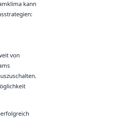
Teamklima kann
sstrategien:
weit von
eams
uszuschalten.
öglichkeit
erfolgreich