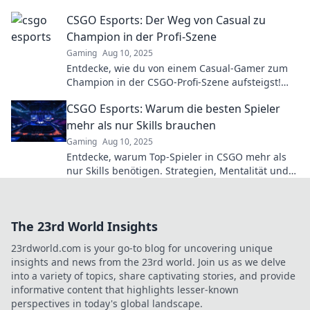
und erlebe die Zukunft des Gamings.
CSGO Esports: Der Weg von Casual zu
Champion in der Profi-Szene
Gaming
Aug 10, 2025
Entdecke, wie du von einem Casual-Gamer zum
Champion in der CSGO-Profi-Szene aufsteigst!
Tipps, Strategien und Erfolge warten auf dich!
CSGO Esports: Warum die besten Spieler
mehr als nur Skills brauchen
Gaming
Aug 10, 2025
Entdecke, warum Top-Spieler in CSGO mehr als
nur Skills benötigen. Strategien, Mentalität und
Teamarbeit sind der Schlüssel zum Erfolg!
The 23rd World Insights
23rdworld.com is your go-to blog for uncovering unique
insights and news from the 23rd world. Join us as we delve
into a variety of topics, share captivating stories, and provide
informative content that highlights lesser-known
perspectives in today's global landscape.