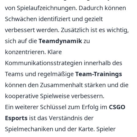
von Spielaufzeichnungen. Dadurch können
Schwächen identifiziert und gezielt
verbessert werden. Zusätzlich ist es wichtig,
sich auf die
Teamdynamik
zu
konzentrieren. Klare
Kommunikationsstrategien innerhalb des
Teams und regelmäßige
Team-Trainings
können den Zusammenhalt stärken und die
kooperative Spielweise verbessern.
Ein weiterer Schlüssel zum Erfolg im
CSGO
Esports
ist das Verständnis der
Spielmechaniken und der Karte. Spieler