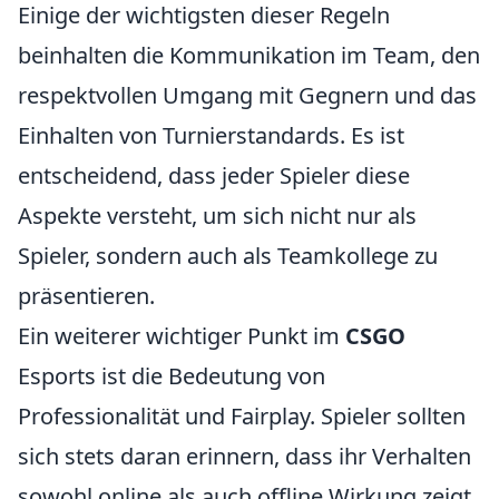
Einige der wichtigsten dieser Regeln
beinhalten die Kommunikation im Team, den
respektvollen Umgang mit Gegnern und das
Einhalten von Turnierstandards. Es ist
entscheidend, dass jeder Spieler diese
Aspekte versteht, um sich nicht nur als
Spieler, sondern auch als Teamkollege zu
präsentieren.
Ein weiterer wichtiger Punkt im
CSGO
Esports ist die Bedeutung von
Professionalität und Fairplay. Spieler sollten
sich stets daran erinnern, dass ihr Verhalten
sowohl online als auch offline Wirkung zeigt.