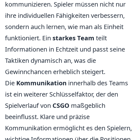
kommunizieren. Spieler müssen nicht nur
ihre individuellen Fähigkeiten verbessern,
sondern auch lernen, wie man als Einheit
funktioniert. Ein
starkes Team
teilt
Informationen in Echtzeit und passt seine
Taktiken dynamisch an, was die
Gewinnchancen erheblich steigert.
Die
Kommunikation
innerhalb des Teams
ist ein weiterer Schlüsselfaktor, der den
Spielverlauf von
CSGO
maßgeblich
beeinflusst. Klare und präzise
Kommunikation ermöglicht es den Spielern,
wichtige Informationen über die Positionen